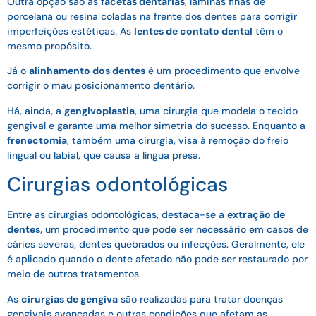
Outra opção são as
facetas dentárias
, lâminas finas de
porcelana ou resina coladas na frente dos dentes para corrigir
imperfeições estéticas. As
lentes de contato dental
têm o
mesmo propósito.
Já o
alinhamento dos dentes
é um procedimento que envolve
corrigir o mau posicionamento dentário.
Há, ainda, a
gengivoplastia
, uma cirurgia que modela o tecido
gengival e garante uma melhor simetria do sucesso. Enquanto a
frenectomia
, também uma cirurgia, visa à remoção do freio
lingual ou labial, que causa a língua presa.
Cirurgias odontológicas
Entre as cirurgias odontológicas, destaca-se a
extração de
dentes,
um procedimento que pode ser necessário em casos de
cáries severas, dentes quebrados ou infecções. Geralmente, ele
é aplicado quando o dente afetado não pode ser restaurado por
meio de outros tratamentos.
As
cirurgias de gengiva
são realizadas para tratar doenças
gengivais avançadas e outras condições que afetam as