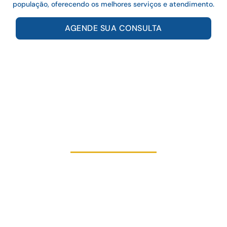
população, oferecendo os melhores serviços e atendimento.
AGENDE SUA CONSULTA
Ensino, Aprimoramento e
Renovação
A ABO/JF oferece diversos cursos de aperfeiçoamento e
especialização com aulas de natureza teórica, clínica e
laboratorial. Seu corpo docente é formado por professores,
doutores, mestres e especialistas nas principais áreas da
Odontologia. Contando ainda com professores convidados das
melhores escolas odontológicas do país na ministração de suas